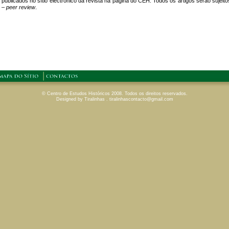
© Centro de Estudos Históricos 2008. Todos os direitos reservados.
Designed by Tiralinhas . tiralinhascontacto@gmail.com